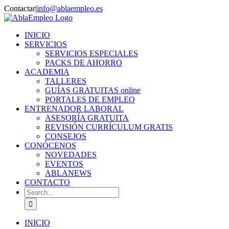
Skip
Contactar
|
info@ablaempleo.es
to
Facebook
Phone
content
INICIO
SERVICIOS
SERVICIOS ESPECIALES
PACKS DE AHORRO
ACADEMIA
TALLERES
GUÍAS GRATUITAS online
PORTALES DE EMPLEO
ENTRENADOR LABORAL
ASESORÍA GRATUITA
REVISIÓN CURRÍCULUM GRATIS
CONSEJOS
CONÓCENOS
NOVEDADES
EVENTOS
ABLANEWS
CONTACTO
Search
for:
INICIO