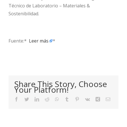
Técnico de Laboratorio – Materiales &
Sostenibilidad.
Fuente:* ​
Leer más
*
Share This Story, Choose
Your Platform!
Facebook
Twitter
LinkedIn
Reddit
WhatsApp
Tumblr
Pinterest
Vk
Xing
Email