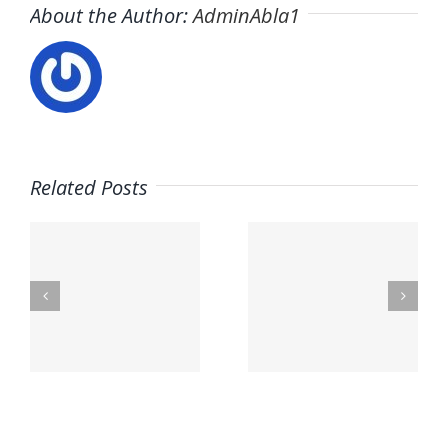
About the Author:
AdminAbla1
Related Posts
o
Trabaja
Ofertas
d
con
de
nosotros
empleo
sto
– Toldos
Total
Lucas
Telecom
s