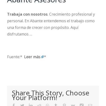
Trabaja con nosotros
. Crecimiento profesional y
personal. En Abante entendemos el trabajo como
una forma de crecer con propósito. Aquí
disfrutamos …
Fuente:* ​
Leer más
*
Share This Story, Choose
Your Platform!
Facebook
Twitter
LinkedIn
Reddit
WhatsApp
Tumblr
Pinterest
Vk
Xing
Email