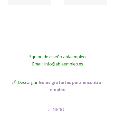
a
electricistas
PARQUE
Málaga
!
Equipo de diseño ablaempleo
Email: info@ablaempleo.es
Descargar
Guías gratuitas para encontrar
empleo
INICIO