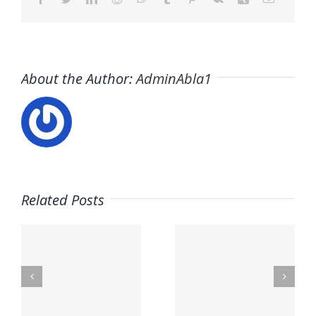
About the Author:
AdminAbla1
Related Posts
Trabaja
s
en ITAFE ·
Trabaja
Frigoristas
con
y
nosotros ·