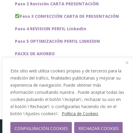
Paso 2 Revisión CARTA PRESENTACIÓN
Paso 3 CONFECCIÓN CARTA DE PRESENTACIÓN
Paso 4 REVISION PERFIL LinkedIn
Paso 5 OPTIMIZACIÓN PERFIL LINKEDIN
PACKS DE AHORRO
JOBAI, ASISTENTE DE IA PARA BUSCAR EMPLEO
Este sitio web utiliza cookies propias y de terceros para la
medición del tráfico, finalidades publicitarias y mejorar su
Servicios especiales
experiencia de navegación. Puede obtener más
información consultando nuestra . Puede aceptar todas las
cookies pulsando el botón \'Aceptar\', rechazar su uso en
el botón \'Rechazar\' o configurarlas haciendo clic en el
botón \'Ajustes cookies\'.
Política de Cookies
CONFIGURACIÓN COOKIES
RECHAZAR COOKIES
Copyright 2012 - 2026 |