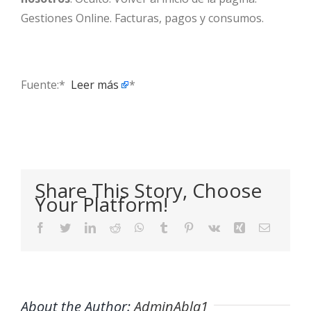
Gestiones Online. Facturas, pagos y consumos.
Fuente:* ​
Leer más
*
Share This Story, Choose
Your Platform!
Facebook
Twitter
LinkedIn
Reddit
WhatsApp
Tumblr
Pinterest
Vk
Xing
Email
About the Author:
AdminAbla1