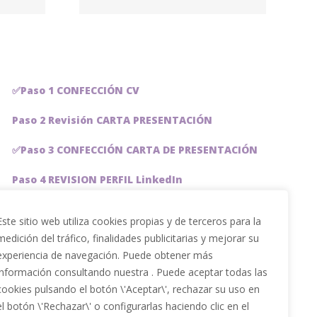
ción
✅Paso 1 CONFECCIÓN CV
Paso 2 Revisión CARTA PRESENTACIÓN
✅Paso 3 CONFECCIÓN CARTA DE PRESENTACIÓN
Paso 4 REVISION PERFIL LinkedIn
Paso 5 OPTIMIZACIÓN PERFIL LINKEDIN
Este sitio web utiliza cookies propias y de terceros para la
medición del tráfico, finalidades publicitarias y mejorar su
PACKS DE AHORRO
experiencia de navegación. Puede obtener más
JOBAI, ASISTENTE DE IA PARA BUSCAR EMPLEO
información consultando nuestra . Puede aceptar todas las
cookies pulsando el botón \'Aceptar\', rechazar su uso en
Servicios especiales
el botón \'Rechazar\' o configurarlas haciendo clic en el