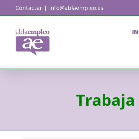
Skip
Contactar
|
info@ablaempleo.es
to
content
IN
Trabaja