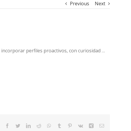
Previous
Next
incorporar perfiles proactivos, con curiosidad …
Facebook
Twitter
LinkedIn
Reddit
WhatsApp
Tumblr
Pinterest
Vk
Xing
Email