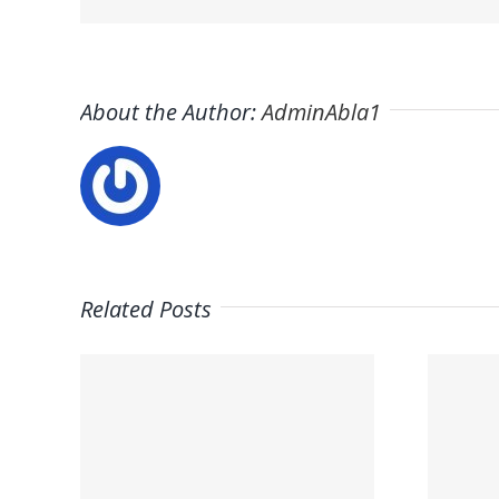
About the Author:
AdminAbla1
Related Posts
Trabaja en
on
ITAFE ·
a la
Frigoristas y
ura