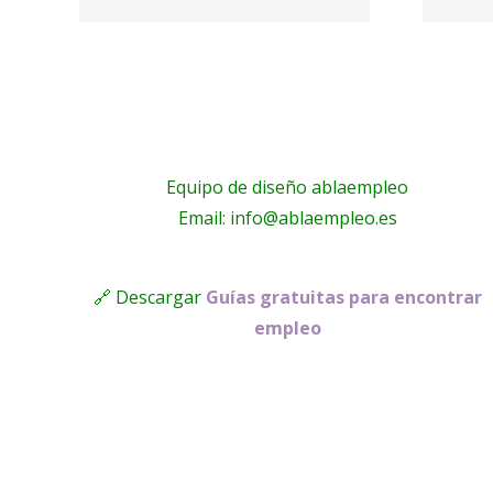
electricistas
A!
Málaga
Equipo de diseño ablaempleo
Email: info@ablaempleo.es
🔗 Descargar
Guías gratuitas para encontrar
empleo