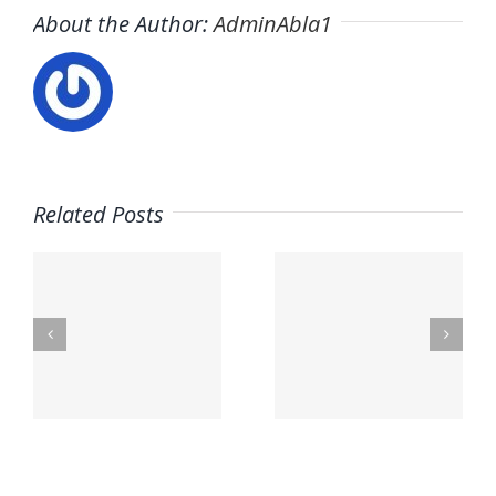
About the Author:
AdminAbla1
Related Posts
nal
Mega Fun
Contacto
lex.org
General
– Aceites
Riera
La Masía
s
les