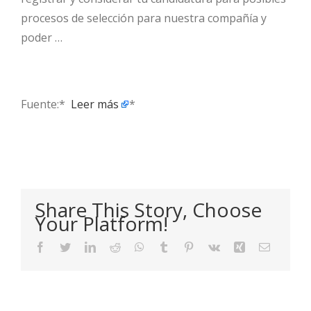
procesos de selección para nuestra compañía y
poder …
Fuente:* ​
Leer más
*
Share This Story, Choose
Your Platform!
Facebook
Twitter
LinkedIn
Reddit
WhatsApp
Tumblr
Pinterest
Vk
Xing
Email