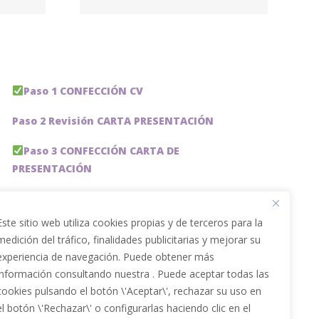
Paso 1 CONFECCIÓN CV
Paso 2 Revisión CARTA PRESENTACIÓN
Paso 3 CONFECCIÓN CARTA DE
PRESENTACIÓN
Paso 4 REVISION PERFIL LinkedIn
Este sitio web utiliza cookies propias y de terceros para la
Paso 5 OPTIMIZACIÓN PERFIL LINKEDIN
medición del tráfico, finalidades publicitarias y mejorar su
experiencia de navegación. Puede obtener más
PACKS DE AHORRO
información consultando nuestra . Puede aceptar todas las
JOBAI, ASISTENTE DE IA PARA BUSCAR EMPLEO
cookies pulsando el botón \'Aceptar\', rechazar su uso en
el botón \'Rechazar\' o configurarlas haciendo clic en el
Servicios especiales