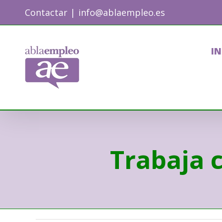
Skip
Contactar
|
info@ablaempleo.es
to
content
IN
Trabaja 