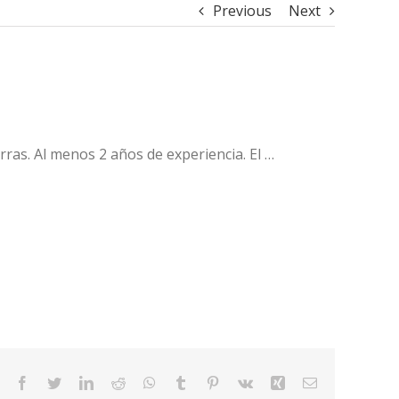
Previous
Next
rras. Al menos 2 años de experiencia. El …
Facebook
Twitter
LinkedIn
Reddit
WhatsApp
Tumblr
Pinterest
Vk
Xing
Email