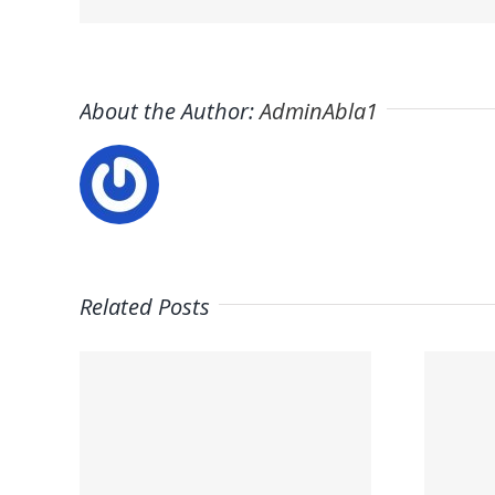
About the Author:
AdminAbla1
Related Posts
on
Trabaja con
:
nosotros –
rio