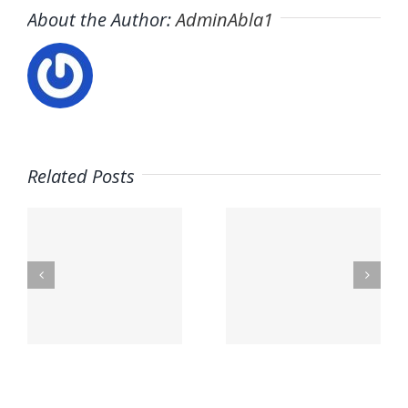
About the Author:
AdminAbla1
Related Posts
nal
Mega Fun
Contacto
lex.org
General
– Aceites
Riera
La Masía
s
les