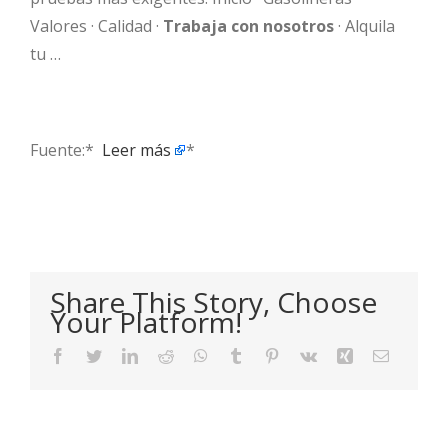
Valores · Calidad ·
Trabaja con nosotros
· Alquila
tu …
Fuente:* ​
Leer más
*
Share This Story, Choose
Your Platform!
Facebook
Twitter
LinkedIn
Reddit
WhatsApp
Tumblr
Pinterest
Vk
Xing
Email