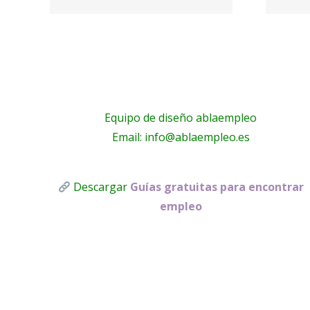
as
PARQUE
Equipo de diseño ablaempleo
Email: info@ablaempleo.es
Descargar
Guías gratuitas para encontrar
empleo