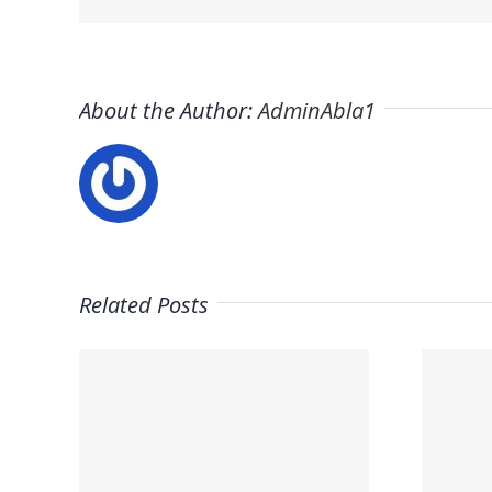
About the Author:
AdminAbla1
Related Posts
n
Trabaja con
 y
nosotros ·