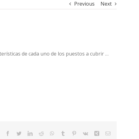
Previous
Next
rísticas de cada uno de los puestos a cubrir …
Facebook
Twitter
LinkedIn
Reddit
WhatsApp
Tumblr
Pinterest
Vk
Xing
Email