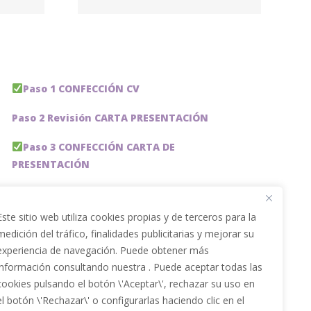
e –
lobal
Paso 1 CONFECCIÓN CV
Paso 2 Revisión CARTA PRESENTACIÓN
Paso 3 CONFECCIÓN CARTA DE
PRESENTACIÓN
Paso 4 REVISION PERFIL LinkedIn
Este sitio web utiliza cookies propias y de terceros para la
Paso 5 OPTIMIZACIÓN PERFIL LINKEDIN
medición del tráfico, finalidades publicitarias y mejorar su
experiencia de navegación. Puede obtener más
PACKS DE AHORRO
información consultando nuestra . Puede aceptar todas las
JOBAI, ASISTENTE DE IA PARA BUSCAR EMPLEO
cookies pulsando el botón \'Aceptar\', rechazar su uso en
el botón \'Rechazar\' o configurarlas haciendo clic en el
Servicios especiales