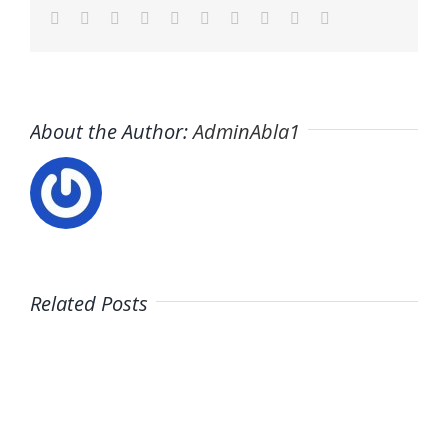
Facebook
Twitter
LinkedIn
Reddit
WhatsApp
Tumblr
Pinterest
Vk
Xing
Email
About the Author:
AdminAbla1
Related Posts