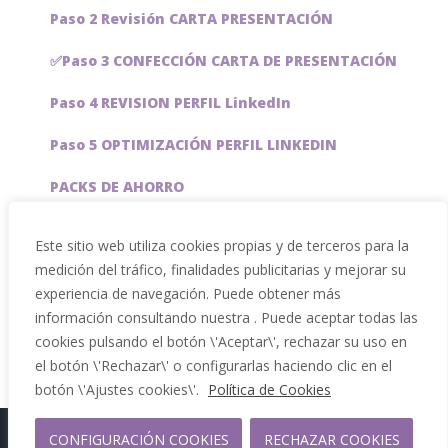
Paso 2 Revisión CARTA PRESENTACIÓN
✅Paso 3 CONFECCIÓN CARTA DE PRESENTACIÓN
Paso 4 REVISION PERFIL LinkedIn
Paso 5 OPTIMIZACIÓN PERFIL LINKEDIN
PACKS DE AHORRO
JOBAI, ASISTENTE DE IA PARA BUSCAR EMPLEO
Este sitio web utiliza cookies propias y de terceros para la
medición del tráfico, finalidades publicitarias y mejorar su
Servicios especiales
experiencia de navegación. Puede obtener más
información consultando nuestra . Puede aceptar todas las
cookies pulsando el botón \'Aceptar\', rechazar su uso en
el botón \'Rechazar\' o configurarlas haciendo clic en el
botón \'Ajustes cookies\'.
Política de Cookies
Copyright 2012 - 2026 |
CONFIGURACIÓN COOKIES
RECHAZAR COOKIES