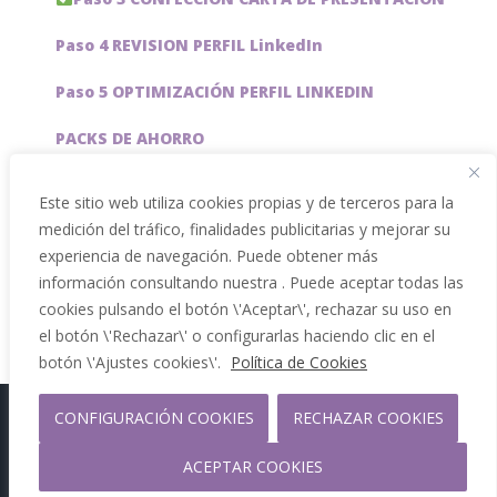
Paso 4 REVISION PERFIL LinkedIn
Paso 5 OPTIMIZACIÓN PERFIL LINKEDIN
PACKS DE AHORRO
JOBAI, ASISTENTE DE IA PARA BUSCAR EMPLEO
Este sitio web utiliza cookies propias y de terceros para la
medición del tráfico, finalidades publicitarias y mejorar su
Servicios especiales
experiencia de navegación. Puede obtener más
información consultando nuestra . Puede aceptar todas las
cookies pulsando el botón \'Aceptar\', rechazar su uso en
el botón \'Rechazar\' o configurarlas haciendo clic en el
botón \'Ajustes cookies\'.
Política de Cookies
CONFIGURACIÓN COOKIES
RECHAZAR COOKIES
Copyright 2012 - 2026 |
Facebook
Phone
ACEPTAR COOKIES