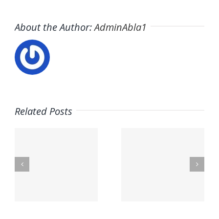
About the Author:
AdminAbla1
Related Posts
n
Trabaja
a
con
Contacto
nosotros
,
–
–
Mavarobras
Fisiopilat
a,