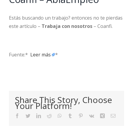
Estás buscando un trabajo? entonces no te pierdas
este artículo –
Trabaja con nosotros
– Coanfi.
Fuente:* ​
Leer más
*
Share This Story, Choose
Your Platform!
Facebook
Twitter
LinkedIn
Reddit
WhatsApp
Tumblr
Pinterest
Vk
Xing
Email