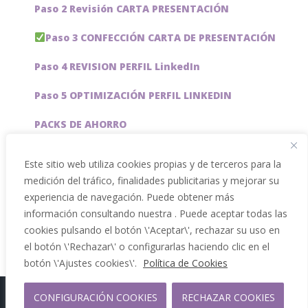
Paso 2 Revisión CARTA PRESENTACIÓN
Paso 3 CONFECCIÓN CARTA DE PRESENTACIÓN
Paso 4 REVISION PERFIL LinkedIn
Paso 5 OPTIMIZACIÓN PERFIL LINKEDIN
PACKS DE AHORRO
JOBAI, ASISTENTE DE IA PARA BUSCAR EMPLEO
Este sitio web utiliza cookies propias y de terceros para la
medición del tráfico, finalidades publicitarias y mejorar su
Servicios especiales
experiencia de navegación. Puede obtener más
información consultando nuestra . Puede aceptar todas las
cookies pulsando el botón \'Aceptar\', rechazar su uso en
el botón \'Rechazar\' o configurarlas haciendo clic en el
botón \'Ajustes cookies\'.
Política de Cookies
CONFIGURACIÓN COOKIES
RECHAZAR COOKIES
Copyright 2012 - 2026 |