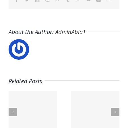
About the Author:
AdminAbla1
Related Posts
nal
Mega Fun
Contacto
lex.org
General
– Aceites