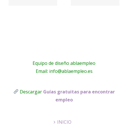
Riera
La Masía
s
les
Equipo de diseño ablaempleo
Email: info@ablaempleo.es
Descargar
Guías gratuitas para encontrar
empleo
INICIO