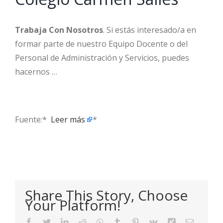
Trabaja Con Nosotros
. Si estás interesado/a en
formar parte de nuestro Equipo Docente o del
Personal de Administración y Servicios, puedes
hacernos …
Fuente:* ​
Leer más
*
Share This Story, Choose
Your Platform!
Facebook
Twitter
LinkedIn
Reddit
WhatsApp
Tumblr
Pinterest
Vk
Xing
Email