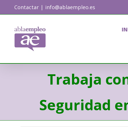
Skip
Contactar
|
info@ablaempleo.es
to
content
IN
Trabaja co
Seguridad en