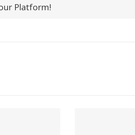
our Platform!
Contac
Trabaja con
solicit