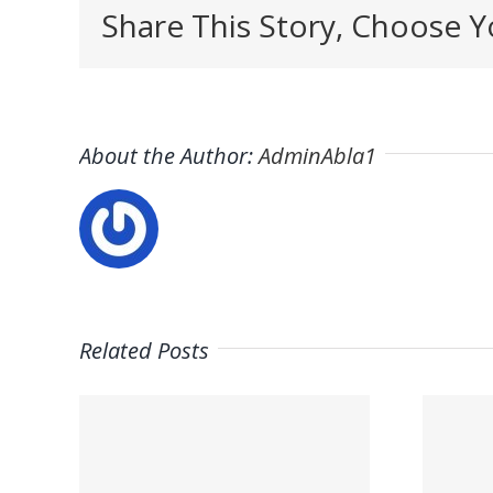
Share This Story, Choose Y
About the Author:
AdminAbla1
Related Posts
leo
Trabaja con
a en
Nosotros | GM