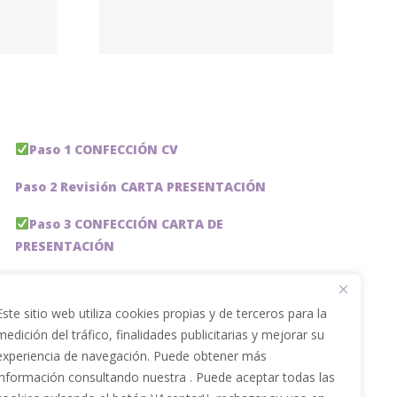
esto –
rmans
Paso 1 CONFECCIÓN CV
Paso 2 Revisión CARTA PRESENTACIÓN
Paso 3 CONFECCIÓN CARTA DE
PRESENTACIÓN
Paso 4 REVISION PERFIL LinkedIn
Este sitio web utiliza cookies propias y de terceros para la
Paso 5 OPTIMIZACIÓN PERFIL LINKEDIN
medición del tráfico, finalidades publicitarias y mejorar su
experiencia de navegación. Puede obtener más
PACKS DE AHORRO
información consultando nuestra . Puede aceptar todas las
JOBAI, ASISTENTE DE IA PARA BUSCAR EMPLEO