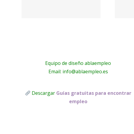
–
Ayuda a
ez
Domicilio
Equipo de diseño ablaempleo
Email: info@ablaempleo.es
Descargar
Guías gratuitas para encontrar
empleo