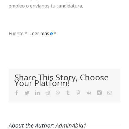
empleo o envíanos tu candidatura.
Fuente:* ​
Leer más
*
Share This Story, Choose
Your Platform!
Facebook
Twitter
LinkedIn
Reddit
WhatsApp
Tumblr
Pinterest
Vk
Xing
Email
About the Author:
AdminAbla1