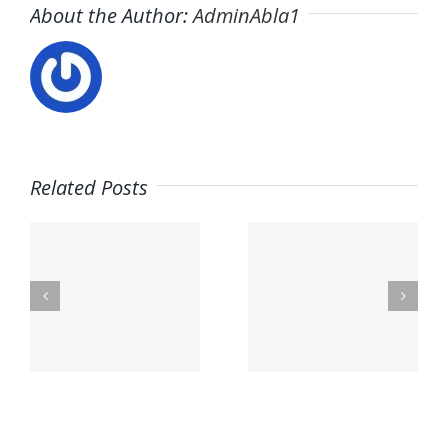
About the Author:
AdminAbla1
Related Posts
Trabaja
s
en ITAFE ·
Trabaja
Frigoristas
con
y
nosotros ·
a
electricistas
PARQUE
Málaga