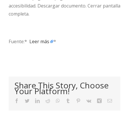
accesibilidad. Descargar documento. Cerrar pantalla
completa.
Fuente:* ​
Leer más
*
Share This Story, Choose
Your Platform!
Facebook
Twitter
LinkedIn
Reddit
WhatsApp
Tumblr
Pinterest
Vk
Xing
Email