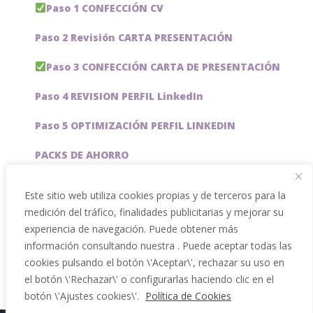
Paso 1 CONFECCIÓN CV
Paso 2 Revisión CARTA PRESENTACIÓN
Paso 3 CONFECCIÓN CARTA DE PRESENTACIÓN
Paso 4 REVISION PERFIL LinkedIn
Paso 5 OPTIMIZACIÓN PERFIL LINKEDIN
PACKS DE AHORRO
JOBAI, ASISTENTE DE IA PARA BUSCAR EMPLEO
Este sitio web utiliza cookies propias y de terceros para la
medición del tráfico, finalidades publicitarias y mejorar su
Servicios especiales
experiencia de navegación. Puede obtener más
información consultando nuestra . Puede aceptar todas las
cookies pulsando el botón \'Aceptar\', rechazar su uso en
el botón \'Rechazar\' o configurarlas haciendo clic en el
botón \'Ajustes cookies\'.
Política de Cookies