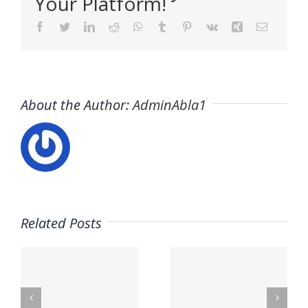
Your Platform!
Facebook
Twitter
LinkedIn
Reddit
WhatsApp
Tumblr
Pinterest
Vk
Xing
Email
About the Author:
AdminAbla1
Related Posts
Contacte
n
Contacto
con