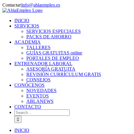
Skip
Contactar
|
info@ablaempleo.es
to
Facebook
Phone
content
INICIO
SERVICIOS
SERVICIOS ESPECIALES
PACKS DE AHORRO
ACADEMIA
TALLERES
GUÍAS GRATUITAS online
PORTALES DE EMPLEO
ENTRENADOR LABORAL
ASESORÍA GRATUITA
REVISIÓN CURRÍCULUM GRATIS
CONSEJOS
CONÓCENOS
NOVEDADES
EVENTOS
ABLANEWS
CONTACTO
Search
for:
INICIO