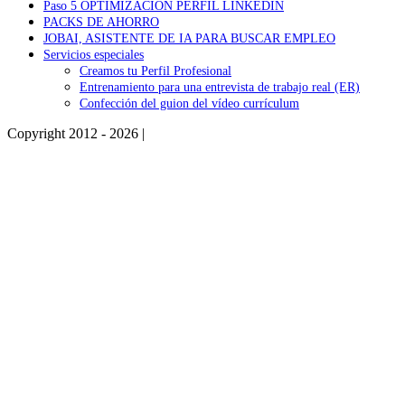
Paso 5 OPTIMIZACIÓN PERFIL LINKEDIN
PACKS DE AHORRO
JOBAI, ASISTENTE DE IA PARA BUSCAR EMPLEO
Servicios especiales
Creamos tu Perfil Profesional
Entrenamiento para una entrevista de trabajo real (ER)
Confección del guion del vídeo currículum
Copyright 2012 - 2026 |
Facebook
Phone
Go
to
Top