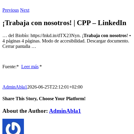
Previous
Next
¡Trabaja con nosotros! | CPP – LinkedIn
… del Biobío: https://lnkd.in/dTX23Nyn. ¡
Trabaja con nosotros
! •
4 páginas 4 páginas. Modo de accesibilidad. Descargar documento.
Cerrar pantalla …
Fuente:* ​
Leer más
*
AdminAbla1
2026-06-25T22:12:01+02:00
Share This Story, Choose Your Platform!
Facebook
Twitter
LinkedIn
Reddit
WhatsApp
Tumblr
Pinterest
Vk
Xing
Email
About the Author:
AdminAbla1