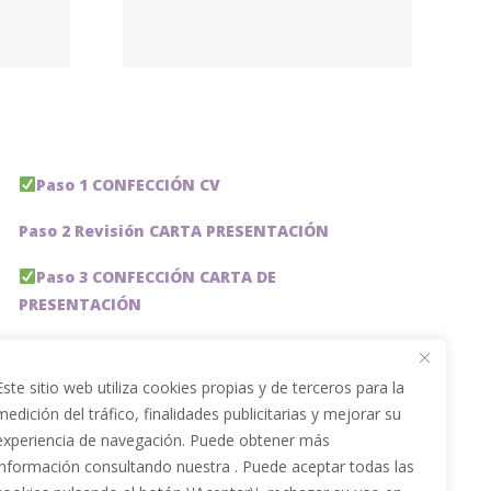
ogos
e –
lobal
Paso 1 CONFECCIÓN CV
Paso 2 Revisión CARTA PRESENTACIÓN
Paso 3 CONFECCIÓN CARTA DE
PRESENTACIÓN
Paso 4 REVISION PERFIL LinkedIn
Este sitio web utiliza cookies propias y de terceros para la
Paso 5 OPTIMIZACIÓN PERFIL LINKEDIN
medición del tráfico, finalidades publicitarias y mejorar su
experiencia de navegación. Puede obtener más
PACKS DE AHORRO
información consultando nuestra . Puede aceptar todas las
JOBAI, ASISTENTE DE IA PARA BUSCAR EMPLEO