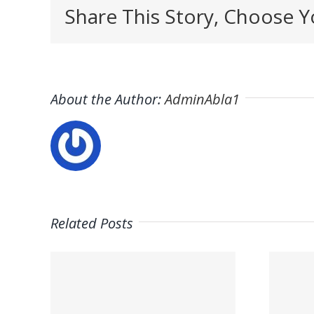
Share This Story, Choose Y
About the Author:
AdminAbla1
Related Posts
Trabaja en
on
ITAFE ·