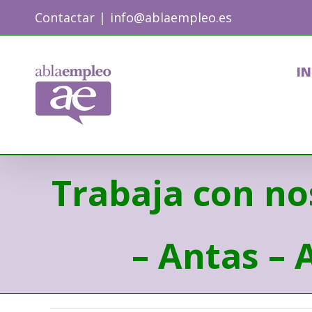
Skip
Contactar
|
info@ablaempleo.es
to
content
IN
Trabaja con nos
– Antas – 