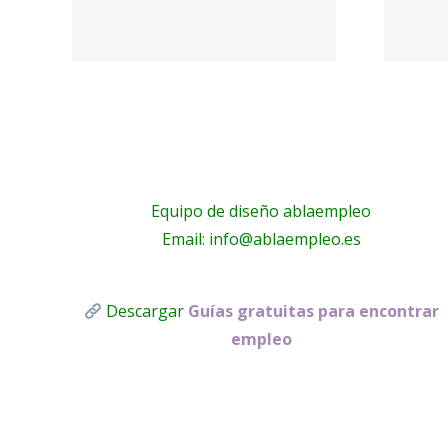
·
Frigoristas y
electricistas
Málaga
Equipo de diseño ablaempleo
Email: info@ablaempleo.es
Descargar
Guías gratuitas para encontrar
empleo