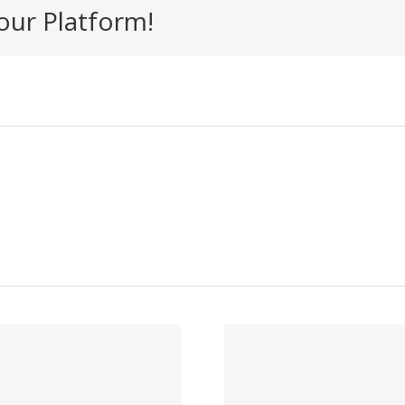
our Platform!
Trabaj
Trabaja con
nosotr
nosotros –