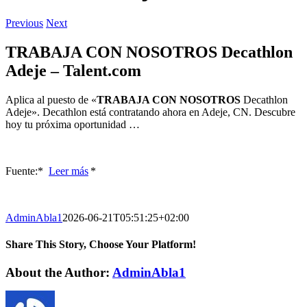
Previous
Next
TRABAJA CON NOSOTROS Decathlon
Adeje – Talent.com
Aplica al puesto de «
TRABAJA CON NOSOTROS
Decathlon
Adeje». Decathlon está contratando ahora en Adeje, CN. Descubre
hoy tu próxima oportunidad …
Fuente:* ​
Leer más
*
AdminAbla1
2026-06-21T05:51:25+02:00
Share This Story, Choose Your Platform!
Facebook
Twitter
LinkedIn
Reddit
WhatsApp
Tumblr
Pinterest
Vk
Xing
Email
About the Author:
AdminAbla1