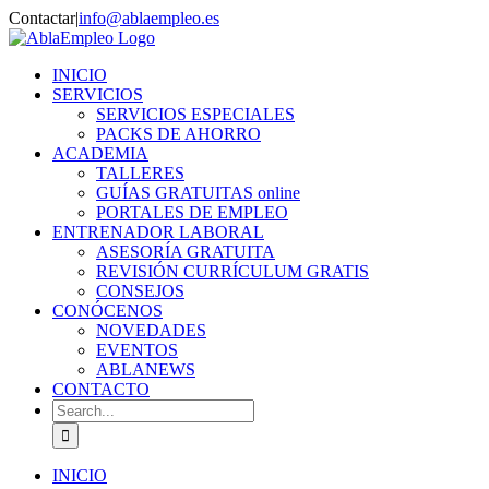
Skip
Contactar
|
info@ablaempleo.es
to
Facebook
Phone
content
INICIO
SERVICIOS
SERVICIOS ESPECIALES
PACKS DE AHORRO
ACADEMIA
TALLERES
GUÍAS GRATUITAS online
PORTALES DE EMPLEO
ENTRENADOR LABORAL
ASESORÍA GRATUITA
REVISIÓN CURRÍCULUM GRATIS
CONSEJOS
CONÓCENOS
NOVEDADES
EVENTOS
ABLANEWS
CONTACTO
Search
for:
INICIO