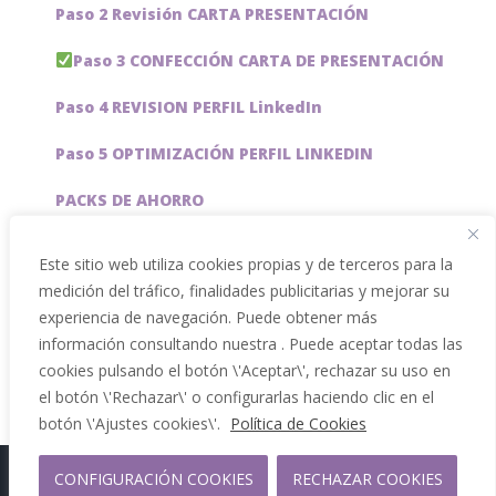
Paso 2 Revisión CARTA PRESENTACIÓN
Paso 3 CONFECCIÓN CARTA DE PRESENTACIÓN
Paso 4 REVISION PERFIL LinkedIn
Paso 5 OPTIMIZACIÓN PERFIL LINKEDIN
PACKS DE AHORRO
JOBAI, ASISTENTE DE IA PARA BUSCAR EMPLEO
Este sitio web utiliza cookies propias y de terceros para la
medición del tráfico, finalidades publicitarias y mejorar su
Servicios especiales
experiencia de navegación. Puede obtener más
información consultando nuestra . Puede aceptar todas las
cookies pulsando el botón \'Aceptar\', rechazar su uso en
el botón \'Rechazar\' o configurarlas haciendo clic en el
botón \'Ajustes cookies\'.
Política de Cookies
CONFIGURACIÓN COOKIES
RECHAZAR COOKIES
Copyright 2012 - 2026 |