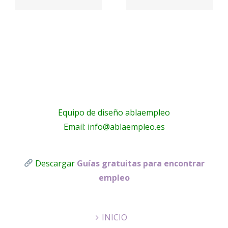
Student
anet
Housing
Equipo de diseño ablaempleo
Email: info@ablaempleo.es
Descargar
Guías gratuitas para encontrar
empleo
INICIO