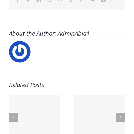
About the Author:
AdminAbla1
Related Posts
Trabaja
con
Usuario –
nosotros
s
El Horno
– UCAM