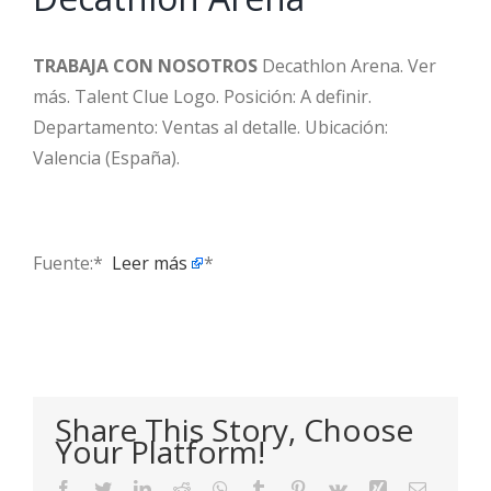
TRABAJA CON NOSOTROS
Decathlon Arena. Ver
más. Talent Clue Logo. Posición: A definir.
Departamento: Ventas al detalle. Ubicación:
Valencia (España).
Fuente:* ​
Leer más
*
Share This Story, Choose
Your Platform!
Facebook
Twitter
LinkedIn
Reddit
WhatsApp
Tumblr
Pinterest
Vk
Xing
Email