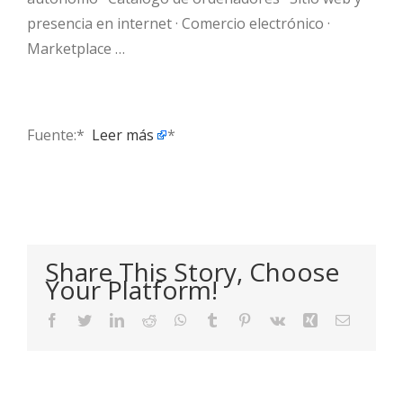
presencia en internet · Comercio electrónico ·
Marketplace …
Fuente:* ​
Leer más
*
Share This Story, Choose
Your Platform!
Facebook
Twitter
LinkedIn
Reddit
WhatsApp
Tumblr
Pinterest
Vk
Xing
Email