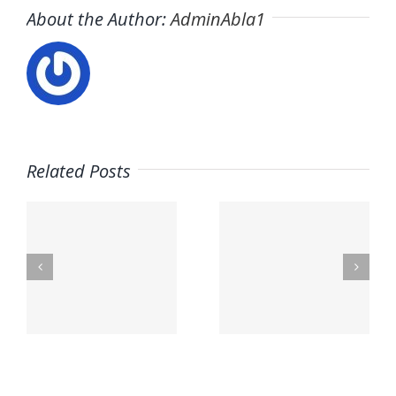
About the Author:
AdminAbla1
Related Posts
nal
Mega Fun
Contacto
lex.org
General
– Aceites
Riera
La Masía
s
les