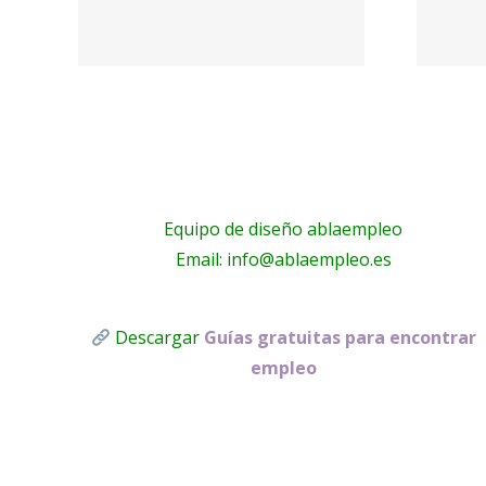
Frigoristas y
ura
electricistas
A!
Málaga
Equipo de diseño ablaempleo
Email: info@ablaempleo.es
Descargar
Guías gratuitas para encontrar
empleo