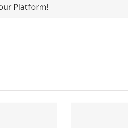
our Platform!
Trabaj
Trabaja con
nosotr