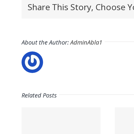
Share This Story, Choose Y
About the Author:
AdminAbla1
Related Posts
Trabaja en
on
ITAFE ·
a la