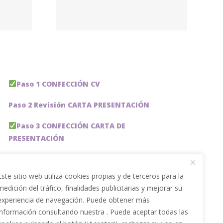
A,
ción
Paso 1 CONFECCIÓN CV
Paso 2 Revisión CARTA PRESENTACIÓN
Paso 3 CONFECCIÓN CARTA DE
PRESENTACIÓN
Paso 4 REVISION PERFIL LinkedIn
Este sitio web utiliza cookies propias y de terceros para la
Paso 5 OPTIMIZACIÓN PERFIL LINKEDIN
medición del tráfico, finalidades publicitarias y mejorar su
experiencia de navegación. Puede obtener más
PACKS DE AHORRO
información consultando nuestra . Puede aceptar todas las
JOBAI, ASISTENTE DE IA PARA BUSCAR EMPLEO