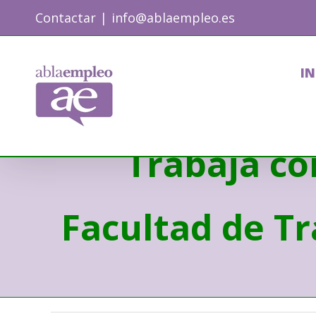
Skip
Contactar
|
info@ablaempleo.es
to
content
IN
Trabaja co
Facultad de Tr