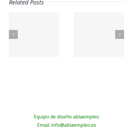
Related Posts
Contacte
n
Contacto
con
– Aceites
nosotros
La Masía
– Óptica
Principal
Equipo de diseño ablaempleo
Email: info@ablaempleo.es