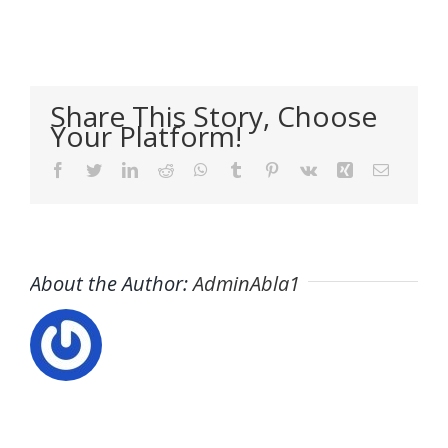
Share This Story, Choose
Your Platform!
Facebook
Twitter
LinkedIn
Reddit
WhatsApp
Tumblr
Pinterest
Vk
Xing
Email
About the Author:
AdminAbla1