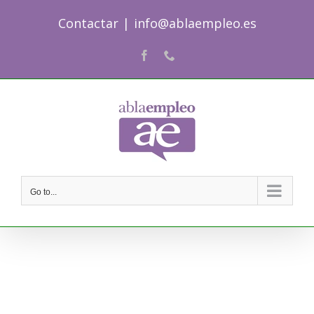
Skip
Contactar
|
info@ablaempleo.es
to
content
Facebook
Phone
Go to...