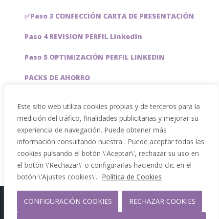
✅Paso 3 CONFECCIÓN CARTA DE PRESENTACIÓN
Paso 4 REVISION PERFIL LinkedIn
Paso 5 OPTIMIZACIÓN PERFIL LINKEDIN
PACKS DE AHORRO
JOBAI, ASISTENTE DE IA PARA BUSCAR EMPLEO
Este sitio web utiliza cookies propias y de terceros para la
medición del tráfico, finalidades publicitarias y mejorar su
Servicios especiales
experiencia de navegación. Puede obtener más
información consultando nuestra . Puede aceptar todas las
cookies pulsando el botón \'Aceptar\', rechazar su uso en
el botón \'Rechazar\' o configurarlas haciendo clic en el
botón \'Ajustes cookies\'.
Política de Cookies
Copyright 2012 - 2026 |
CONFIGURACIÓN COOKIES
RECHAZAR COOKIES