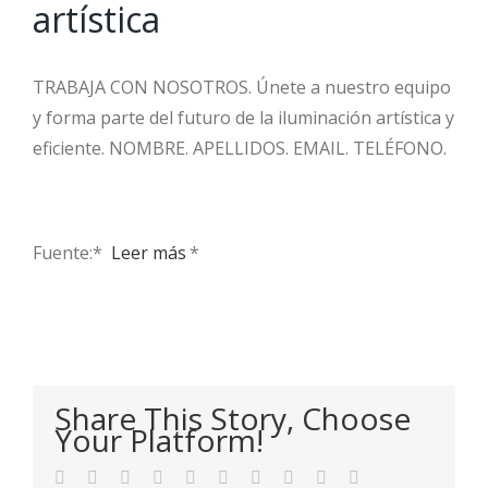
artística
TRABAJA CON NOSOTROS. Únete a nuestro equipo
y forma parte del futuro de la iluminación artística y
eficiente. NOMBRE. APELLIDOS. EMAIL. TELÉFONO.
Fuente:* ​
Leer más
*
Share This Story, Choose
Your Platform!
Facebook
Twitter
LinkedIn
Reddit
WhatsApp
Tumblr
Pinterest
Vk
Xing
Email