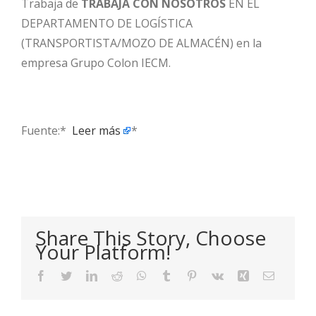
Trabaja de
TRABAJA CON NOSOTROS
EN EL
DEPARTAMENTO DE LOGÍSTICA
(TRANSPORTISTA/MOZO DE ALMACÉN) en la
empresa Grupo Colon IECM.
Fuente:* ​
Leer más
*
Share This Story, Choose
Your Platform!
Facebook
Twitter
LinkedIn
Reddit
WhatsApp
Tumblr
Pinterest
Vk
Xing
Email