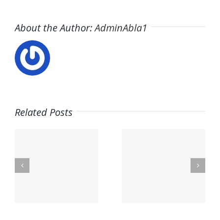
About the Author:
AdminAbla1
Related Posts
Trabaja
con
s
Usuario –
Nosotros:
El Horno
Empleo –
Mario
o