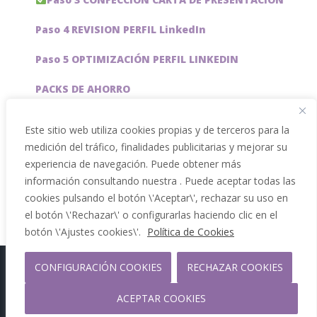
Paso 4 REVISION PERFIL LinkedIn
Paso 5 OPTIMIZACIÓN PERFIL LINKEDIN
PACKS DE AHORRO
JOBAI, ASISTENTE DE IA PARA BUSCAR EMPLEO
Este sitio web utiliza cookies propias y de terceros para la
medición del tráfico, finalidades publicitarias y mejorar su
Servicios especiales
experiencia de navegación. Puede obtener más
información consultando nuestra . Puede aceptar todas las
cookies pulsando el botón \'Aceptar\', rechazar su uso en
el botón \'Rechazar\' o configurarlas haciendo clic en el
botón \'Ajustes cookies\'.
Política de Cookies
CONFIGURACIÓN COOKIES
RECHAZAR COOKIES
Copyright 2012 - 2026 |
Facebook
Phone
ACEPTAR COOKIES