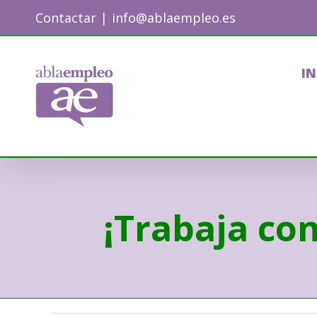
Skip
Contactar
|
info@ablaempleo.es
to
content
IN
¡Trabaja co