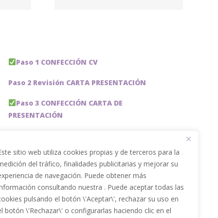
ing
Paso 1 CONFECCIÓN CV
Paso 2 Revisión CARTA PRESENTACIÓN
Paso 3 CONFECCIÓN CARTA DE
PRESENTACIÓN
Paso 4 REVISION PERFIL LinkedIn
Este sitio web utiliza cookies propias y de terceros para la
Paso 5 OPTIMIZACIÓN PERFIL LINKEDIN
medición del tráfico, finalidades publicitarias y mejorar su
experiencia de navegación. Puede obtener más
PACKS DE AHORRO
información consultando nuestra . Puede aceptar todas las
JOBAI, ASISTENTE DE IA PARA BUSCAR EMPLEO
cookies pulsando el botón \'Aceptar\', rechazar su uso en
el botón \'Rechazar\' o configurarlas haciendo clic en el
Servicios especiales