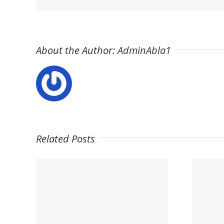
About the Author:
AdminAbla1
Related Posts
Trabaja con
ros
Nosotros:
ctra
Empleo – Mario