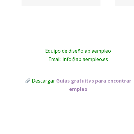
o
Pilato
Equipo de diseño ablaempleo
Email: info@ablaempleo.es
Descargar
Guías gratuitas para encontrar
empleo