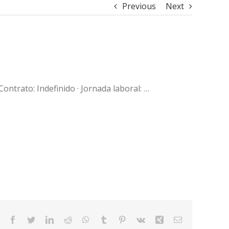
Previous
Next
Contrato: Indefinido · Jornada laboral: …
Facebook
Twitter
LinkedIn
Reddit
WhatsApp
Tumblr
Pinterest
Vk
Xing
Email