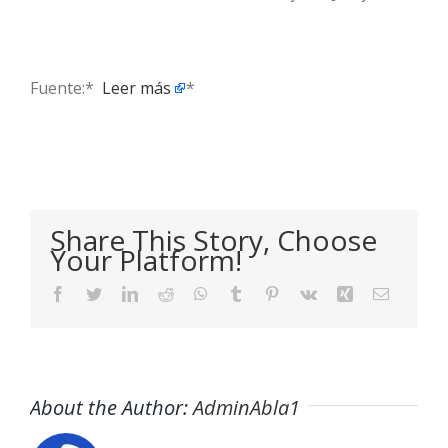
Fuente:* ​
Leer más
*
Share This Story, Choose
Your Platform!
Facebook
Twitter
LinkedIn
Reddit
WhatsApp
Tumblr
Pinterest
Vk
Xing
Email
About the Author:
AdminAbla1