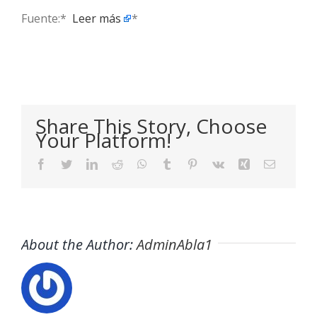
Fuente:* ​
Leer más
*
Share This Story, Choose
Your Platform!
Facebook
Twitter
LinkedIn
Reddit
WhatsApp
Tumblr
Pinterest
Vk
Xing
Email
About the Author:
AdminAbla1