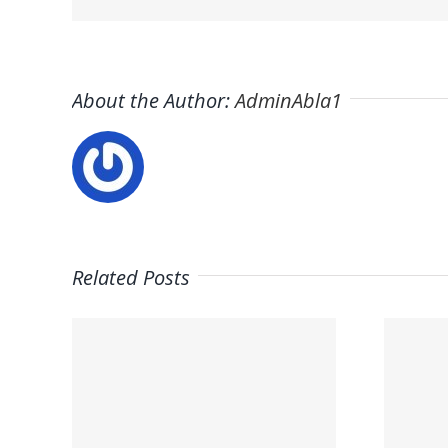
About the Author:
AdminAbla1
Related Posts
Trabaja en
on
ITAFE ·
a la
Frigoristas y
ura