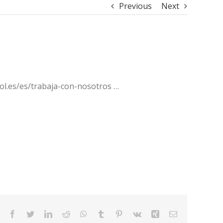
Previous
Next
ol.es/es/trabaja-con-nosotros …
Facebook
Twitter
LinkedIn
Reddit
WhatsApp
Tumblr
Pinterest
Vk
Xing
Email