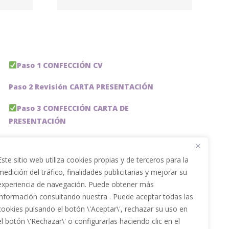
ción
Paso 1 CONFECCIÓN CV
Paso 2 Revisión CARTA PRESENTACIÓN
Paso 3 CONFECCIÓN CARTA DE
PRESENTACIÓN
Paso 4 REVISION PERFIL LinkedIn
Este sitio web utiliza cookies propias y de terceros para la
Paso 5 OPTIMIZACIÓN PERFIL LINKEDIN
medición del tráfico, finalidades publicitarias y mejorar su
experiencia de navegación. Puede obtener más
PACKS DE AHORRO
información consultando nuestra . Puede aceptar todas las
JOBAI, ASISTENTE DE IA PARA BUSCAR EMPLEO
cookies pulsando el botón \'Aceptar\', rechazar su uso en
el botón \'Rechazar\' o configurarlas haciendo clic en el
Servicios especiales