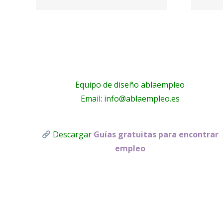
electricistas
A!
Málaga
Equipo de diseño ablaempleo
Email: info@ablaempleo.es
Descargar
Guías gratuitas para encontrar
empleo