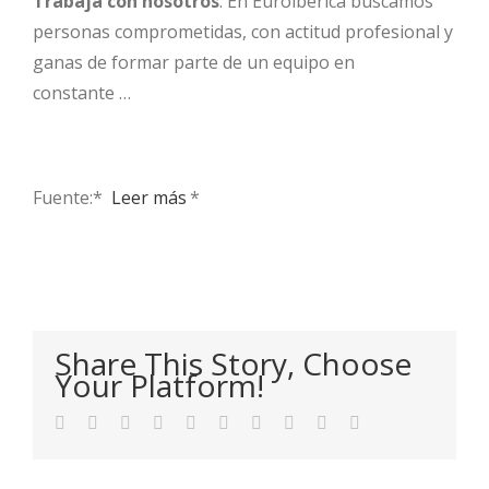
Trabaja con nosotros
. En Euroibérica buscamos
personas comprometidas, con actitud profesional y
ganas de formar parte de un equipo en
constante …
Fuente:* ​
Leer más
*
Share This Story, Choose
Your Platform!
Facebook
Twitter
LinkedIn
Reddit
WhatsApp
Tumblr
Pinterest
Vk
Xing
Email