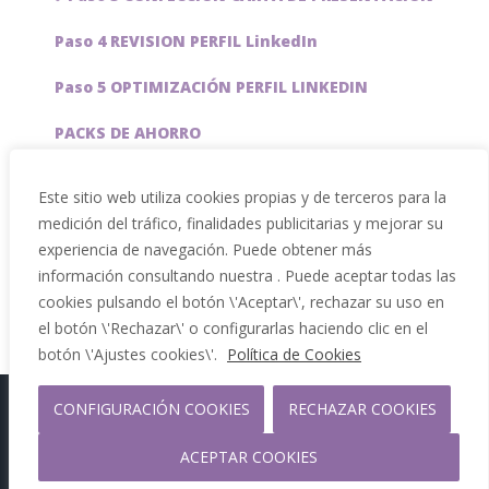
Paso 4 REVISION PERFIL LinkedIn
Paso 5 OPTIMIZACIÓN PERFIL LINKEDIN
PACKS DE AHORRO
JOBAI, ASISTENTE DE IA PARA BUSCAR EMPLEO
Este sitio web utiliza cookies propias y de terceros para la
medición del tráfico, finalidades publicitarias y mejorar su
Servicios especiales
experiencia de navegación. Puede obtener más
información consultando nuestra . Puede aceptar todas las
cookies pulsando el botón \'Aceptar\', rechazar su uso en
el botón \'Rechazar\' o configurarlas haciendo clic en el
botón \'Ajustes cookies\'.
Política de Cookies
Copyright 2012 - 2026 |
CONFIGURACIÓN COOKIES
RECHAZAR COOKIES
Facebook
Phone
ACEPTAR COOKIES