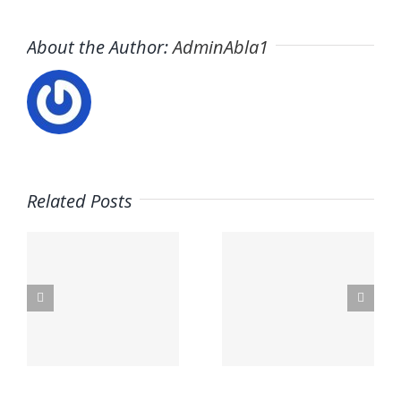
About the Author:
AdminAbla1
Related Posts
Trabaja
Trabaja
con
s
con
Nosotros:
nosotros
Empleo –
–
Mario
o
Proactiva