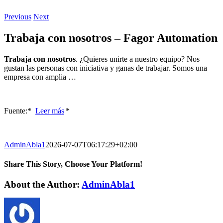
Previous
Next
Trabaja con nosotros – Fagor Automation
Trabaja con nosotros
. ¿Quieres unirte a nuestro equipo? Nos
gustan las personas con iniciativa y ganas de trabajar. Somos una
empresa con amplia …
Fuente:* ​
Leer más
*
AdminAbla1
2026-07-07T06:17:29+02:00
Share This Story, Choose Your Platform!
Facebook
Twitter
LinkedIn
Reddit
WhatsApp
Tumblr
Pinterest
Vk
Xing
Email
About the Author:
AdminAbla1