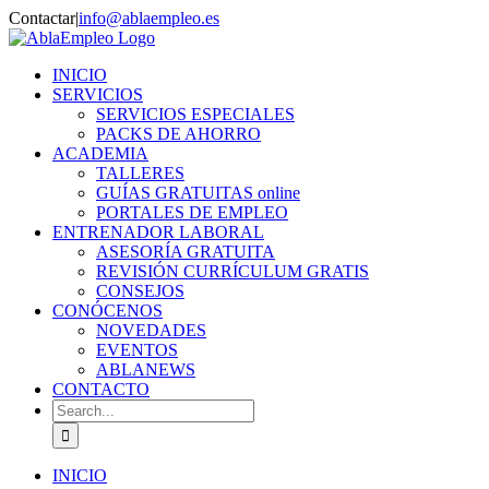
Skip
Contactar
|
info@ablaempleo.es
to
Facebook
Phone
content
INICIO
SERVICIOS
SERVICIOS ESPECIALES
PACKS DE AHORRO
ACADEMIA
TALLERES
GUÍAS GRATUITAS online
PORTALES DE EMPLEO
ENTRENADOR LABORAL
ASESORÍA GRATUITA
REVISIÓN CURRÍCULUM GRATIS
CONSEJOS
CONÓCENOS
NOVEDADES
EVENTOS
ABLANEWS
CONTACTO
Search
for:
INICIO