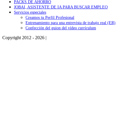
PACKS DE AHORRO
JOBAI, ASISTENTE DE IA PARA BUSCAR EMPLEO
Servicios especiales
Creamos tu Perfil Profesional
Entrenamiento para una entrevista de trabajo real (ER)
Confección del guion del vídeo currículum
Copyright 2012 - 2026 |
Facebook
Phone
Go
to
Top