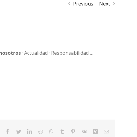
Previous
Next
nosotros
· Actualidad · Responsabilidad …
Facebook
Twitter
LinkedIn
Reddit
WhatsApp
Tumblr
Pinterest
Vk
Xing
Email