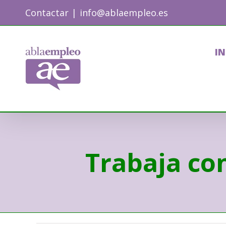
Skip
Contactar
|
info@ablaempleo.es
to
content
IN
Trabaja co