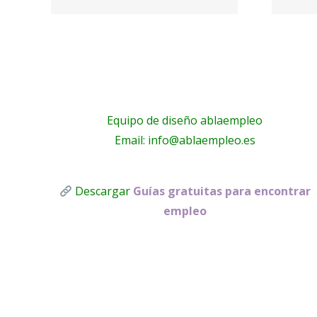
ez
Domicilio
Equipo de diseño ablaempleo
Email: info@ablaempleo.es
Descargar
Guías gratuitas para encontrar
empleo