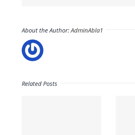
About the Author:
AdminAbla1
Related Posts
leo
Trabaja con
a en
Nosotros | GM
–
Ayuda a