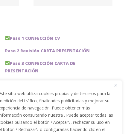
rmans
Paso 1 CONFECCIÓN CV
Paso 2 Revisión CARTA PRESENTACIÓN
Paso 3 CONFECCIÓN CARTA DE
PRESENTACIÓN
Paso 4 REVISION PERFIL LinkedIn
Este sitio web utiliza cookies propias y de terceros para la
Paso 5 OPTIMIZACIÓN PERFIL LINKEDIN
medición del tráfico, finalidades publicitarias y mejorar su
experiencia de navegación. Puede obtener más
PACKS DE AHORRO
información consultando nuestra . Puede aceptar todas las
JOBAI, ASISTENTE DE IA PARA BUSCAR EMPLEO
cookies pulsando el botón \'Aceptar\', rechazar su uso en
el botón \'Rechazar\' o configurarlas haciendo clic en el
Servicios especiales