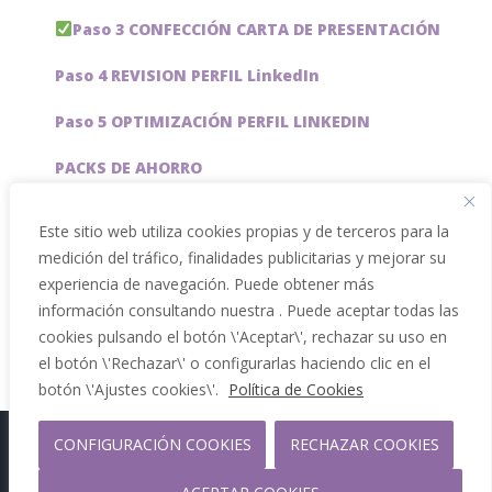
Paso 3 CONFECCIÓN CARTA DE PRESENTACIÓN
Paso 4 REVISION PERFIL LinkedIn
Paso 5 OPTIMIZACIÓN PERFIL LINKEDIN
PACKS DE AHORRO
JOBAI, ASISTENTE DE IA PARA BUSCAR EMPLEO
Este sitio web utiliza cookies propias y de terceros para la
medición del tráfico, finalidades publicitarias y mejorar su
Servicios especiales
experiencia de navegación. Puede obtener más
información consultando nuestra . Puede aceptar todas las
cookies pulsando el botón \'Aceptar\', rechazar su uso en
el botón \'Rechazar\' o configurarlas haciendo clic en el
botón \'Ajustes cookies\'.
Política de Cookies
CONFIGURACIÓN COOKIES
RECHAZAR COOKIES
Copyright 2012 - 2026 |
Facebook
Phone