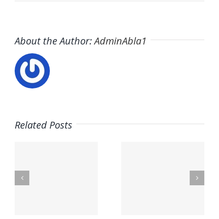
About the Author:
AdminAbla1
Related Posts
Trabaja
con
Usuario –
nosotros
s
El Horno
– UCAM
Student