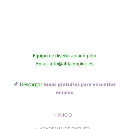
anet
Housing
Equipo de diseño ablaempleo
Email: info@ablaempleo.es
Descargar
Guías gratuitas para encontrar
empleo
INICIO
ACADEMIA DE EMPLEO