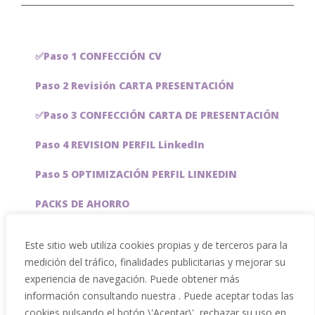
✅Paso 1 CONFECCIÓN CV
Paso 2 Revisión CARTA PRESENTACIÓN
✅Paso 3 CONFECCIÓN CARTA DE PRESENTACIÓN
Paso 4 REVISION PERFIL LinkedIn
Paso 5 OPTIMIZACIÓN PERFIL LINKEDIN
PACKS DE AHORRO
JOBAI, ASISTENTE DE IA PARA BUSCAR EMPLEO
Este sitio web utiliza cookies propias y de terceros para la
medición del tráfico, finalidades publicitarias y mejorar su
Servicios especiales
experiencia de navegación. Puede obtener más
información consultando nuestra . Puede aceptar todas las
cookies pulsando el botón \'Aceptar\', rechazar su uso en