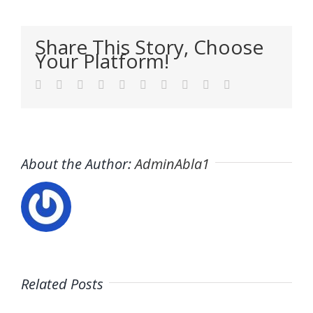
Share This Story, Choose
Your Platform!
Facebook
Twitter
LinkedIn
Reddit
WhatsApp
Tumblr
Pinterest
Vk
Xing
Email
About the Author:
AdminAbla1
Related Posts