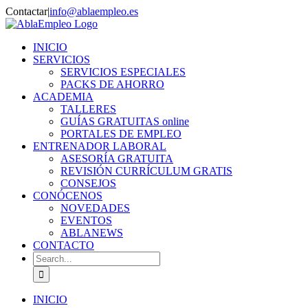
Skip
Contactar
|
info@ablaempleo.es
to
Facebook
Phone
content
INICIO
SERVICIOS
SERVICIOS ESPECIALES
PACKS DE AHORRO
ACADEMIA
TALLERES
GUÍAS GRATUITAS online
PORTALES DE EMPLEO
ENTRENADOR LABORAL
ASESORÍA GRATUITA
REVISIÓN CURRÍCULUM GRATIS
CONSEJOS
CONÓCENOS
NOVEDADES
EVENTOS
ABLANEWS
CONTACTO
Search
for:
INICIO