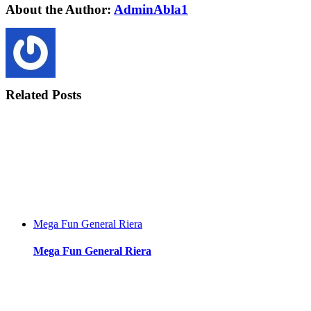
Facebook
Twitter
LinkedIn
Reddit
WhatsApp
Tumblr
Pinterest
Vk
Xing
Email
About the Author:
AdminAbla1
Related Posts
Mega Fun General Riera
Mega Fun General Riera