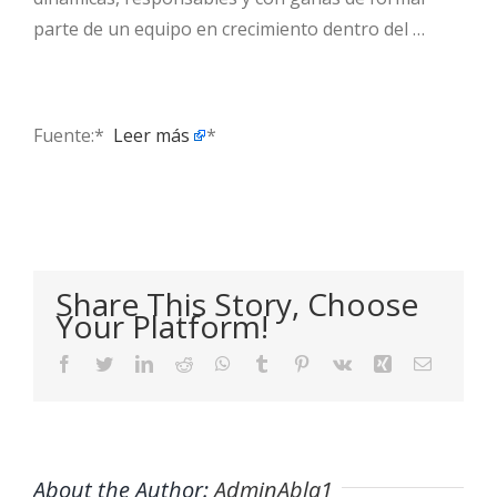
parte de un equipo en crecimiento dentro del …
Fuente:* ​
Leer más
*
Share This Story, Choose
Your Platform!
Facebook
Twitter
LinkedIn
Reddit
WhatsApp
Tumblr
Pinterest
Vk
Xing
Email
About the Author:
AdminAbla1