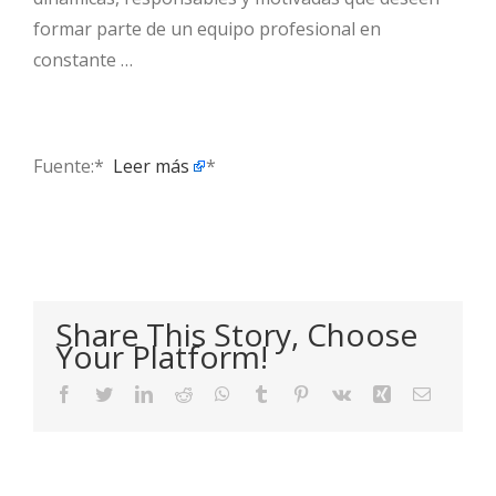
formar parte de un equipo profesional en
constante …
Fuente:* ​
Leer más
*
Share This Story, Choose
Your Platform!
Facebook
Twitter
LinkedIn
Reddit
WhatsApp
Tumblr
Pinterest
Vk
Xing
Email