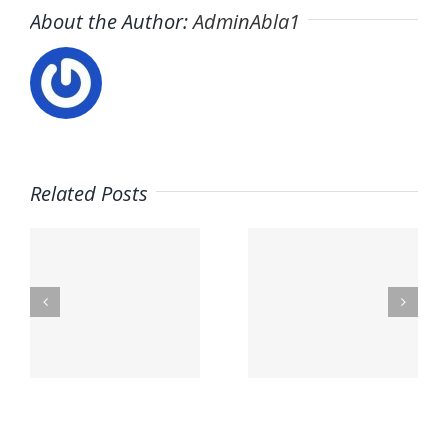
About the Author:
AdminAbla1
Related Posts
Trabaja
·
Trabaja
con
as
con
nosotros
nosotros ·
– NUBRA,
tas
PARQUE
Educació