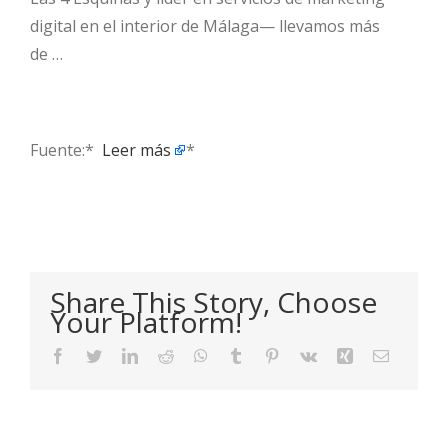
digital en el interior de Málaga— llevamos más
de …
Fuente:* ​
Leer más
*
Share This Story, Choose
Your Platform!
Facebook
Twitter
LinkedIn
Reddit
WhatsApp
Tumblr
Pinterest
Vk
Xing
Email