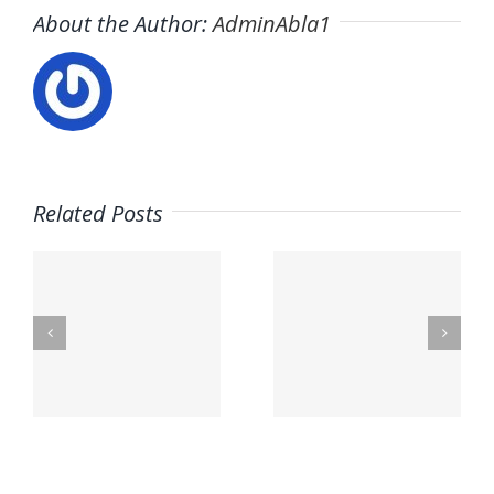
About the Author:
AdminAbla1
Related Posts
n
Trabaja
a
con
Contacto
nosotros
,
–
–
Mavarobras
Fisiopilat
a,
Molins