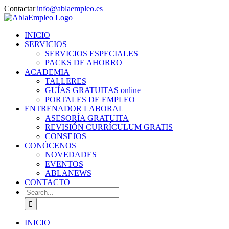
Skip
Contactar
|
info@ablaempleo.es
to
Facebook
Phone
content
INICIO
SERVICIOS
SERVICIOS ESPECIALES
PACKS DE AHORRO
ACADEMIA
TALLERES
GUÍAS GRATUITAS online
PORTALES DE EMPLEO
ENTRENADOR LABORAL
ASESORÍA GRATUITA
REVISIÓN CURRÍCULUM GRATIS
CONSEJOS
CONÓCENOS
NOVEDADES
EVENTOS
ABLANEWS
CONTACTO
Search
for:
INICIO