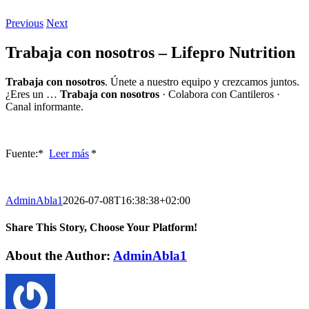
Previous
Next
Trabaja con nosotros – Lifepro Nutrition
Trabaja con nosotros
. Únete a nuestro equipo y crezcamos juntos.
¿Eres un …
Trabaja con nosotros
· Colabora con Cantileros ·
Canal informante.
Fuente:* ​
Leer más
*
AdminAbla1
2026-07-08T16:38:38+02:00
Share This Story, Choose Your Platform!
Facebook
Twitter
LinkedIn
Reddit
WhatsApp
Tumblr
Pinterest
Vk
Xing
Email
About the Author:
AdminAbla1