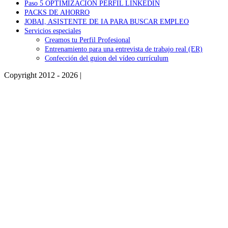
Paso 5 OPTIMIZACIÓN PERFIL LINKEDIN
PACKS DE AHORRO
JOBAI, ASISTENTE DE IA PARA BUSCAR EMPLEO
Servicios especiales
Creamos tu Perfil Profesional
Entrenamiento para una entrevista de trabajo real (ER)
Confección del guion del vídeo currículum
Copyright 2012 - 2026 |
Facebook
Phone
Go
to
Top