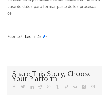
base de datos para formar parte de los procesos
de …
Fuente:* ​
Leer más
*
Share This Story, Choose
Your Platform!
Facebook
Twitter
LinkedIn
Reddit
WhatsApp
Tumblr
Pinterest
Vk
Xing
Email