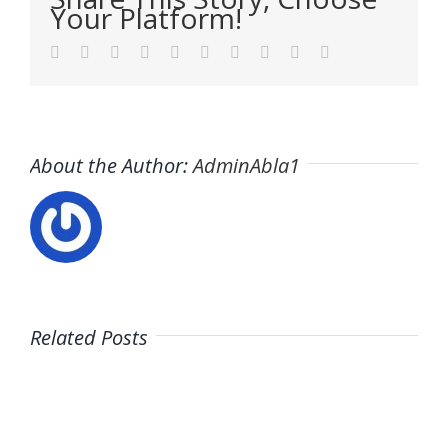
Your Platform!
Facebook
Twitter
LinkedIn
Reddit
WhatsApp
Tumblr
Pinterest
Vk
Xing
Email
About the Author:
AdminAbla1
Related Posts