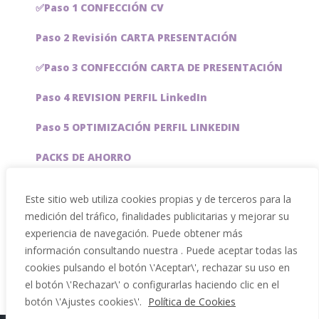
✅Paso 1 CONFECCIÓN CV
Paso 2 Revisión CARTA PRESENTACIÓN
✅Paso 3 CONFECCIÓN CARTA DE PRESENTACIÓN
Paso 4 REVISION PERFIL LinkedIn
Paso 5 OPTIMIZACIÓN PERFIL LINKEDIN
PACKS DE AHORRO
JOBAI, ASISTENTE DE IA PARA BUSCAR EMPLEO
Este sitio web utiliza cookies propias y de terceros para la
medición del tráfico, finalidades publicitarias y mejorar su
Servicios especiales
experiencia de navegación. Puede obtener más
información consultando nuestra . Puede aceptar todas las
cookies pulsando el botón \'Aceptar\', rechazar su uso en
el botón \'Rechazar\' o configurarlas haciendo clic en el
botón \'Ajustes cookies\'.
Política de Cookies