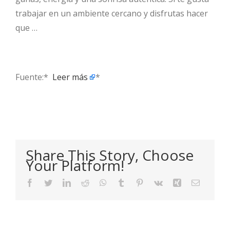
trabajar en un ambiente cercano y disfrutas hacer
que …
Fuente:* ​
Leer más
*
Share This Story, Choose
Your Platform!
Facebook
Twitter
LinkedIn
Reddit
WhatsApp
Tumblr
Pinterest
Vk
Xing
Email