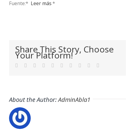
Fuente:* ​
Leer más
*
Share This Story, Choose
Your Platform!
Facebook
Twitter
LinkedIn
Reddit
WhatsApp
Tumblr
Pinterest
Vk
Xing
Email
About the Author:
AdminAbla1