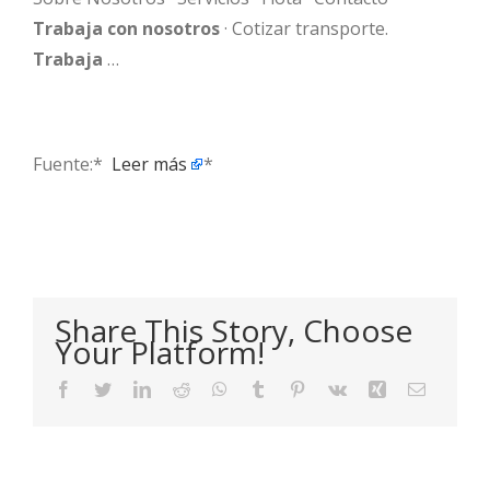
Trabaja con nosotros
· Cotizar transporte.
Trabaja
…
Fuente:* ​
Leer más
*
Share This Story, Choose
Your Platform!
Facebook
Twitter
LinkedIn
Reddit
WhatsApp
Tumblr
Pinterest
Vk
Xing
Email