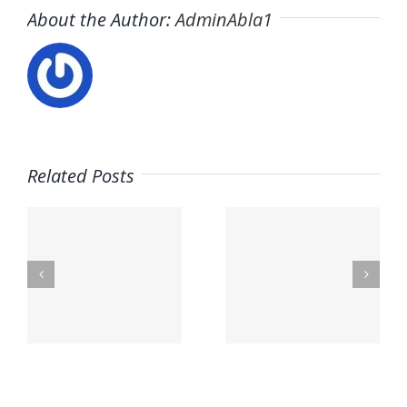
About the Author:
AdminAbla1
Related Posts
nal
Mega Fun
Contacto
lex.org
General
– Aceites
Riera
La Masía
s
les