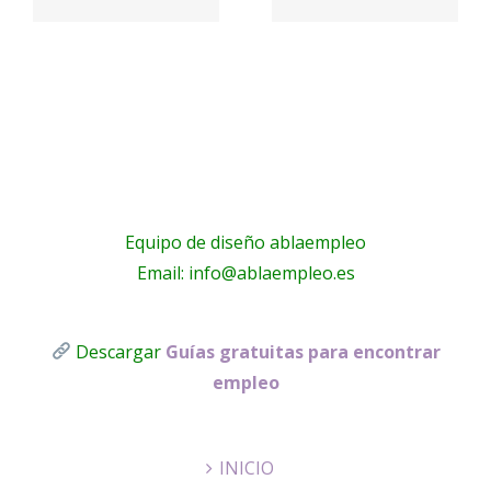
a
electricistas
PARQUE
Málaga
!
Equipo de diseño ablaempleo
Email: info@ablaempleo.es
Descargar
Guías gratuitas para encontrar
empleo
INICIO