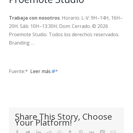
Trabaja con nosotros
. Horario. L-V: 9H–14H, 16H–
20H; Sáb: 10H–13:30H; Dom: Cerrado. © 2026
Proemote Studio. Todos los derechos reservados.
Branding …
Fuente:* ​
Leer más
*
Share This Story, Choose
Your Platform!
Facebook
Twitter
LinkedIn
Reddit
WhatsApp
Tumblr
Pinterest
Vk
Xing
Email