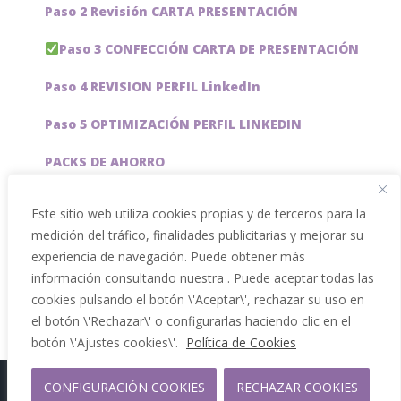
Paso 2 Revisión CARTA PRESENTACIÓN
Paso 3 CONFECCIÓN CARTA DE PRESENTACIÓN
Paso 4 REVISION PERFIL LinkedIn
Paso 5 OPTIMIZACIÓN PERFIL LINKEDIN
PACKS DE AHORRO
JOBAI, ASISTENTE DE IA PARA BUSCAR EMPLEO
Este sitio web utiliza cookies propias y de terceros para la
medición del tráfico, finalidades publicitarias y mejorar su
Servicios especiales
experiencia de navegación. Puede obtener más
información consultando nuestra . Puede aceptar todas las
cookies pulsando el botón \'Aceptar\', rechazar su uso en
el botón \'Rechazar\' o configurarlas haciendo clic en el
botón \'Ajustes cookies\'.
Política de Cookies
CONFIGURACIÓN COOKIES
RECHAZAR COOKIES
Copyright 2012 - 2026 |