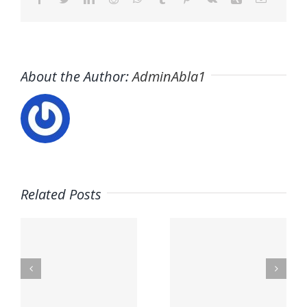
About the Author:
AdminAbla1
Related Posts
Trabaja
s
en ITAFE ·
Trabaja
Frigoristas
con
y
nosotros ·