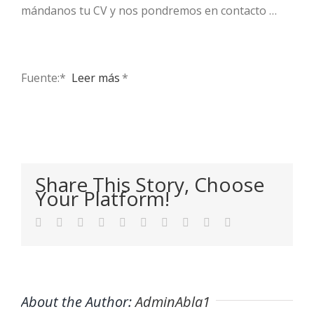
mándanos tu CV y nos pondremos en contacto …
Fuente:* ​
Leer más
*
Share This Story, Choose
Your Platform!
Facebook
Twitter
LinkedIn
Reddit
WhatsApp
Tumblr
Pinterest
Vk
Xing
Email
About the Author:
AdminAbla1