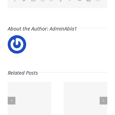
About the Author:
AdminAbla1
Related Posts
o
Trabaja
Ofertas
d
con
de
nosotros
empleo
sto