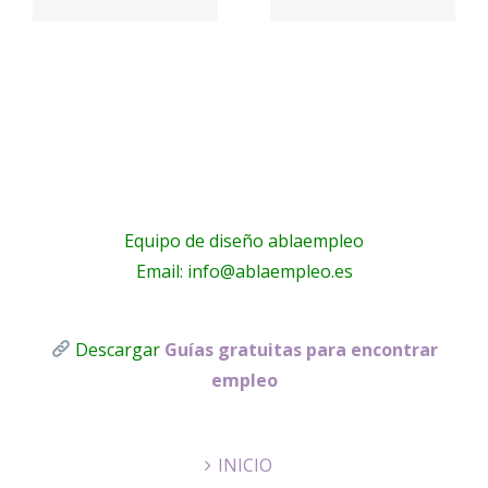
– Toldos
Total
Lucas
Telecom
s
Equipo de diseño ablaempleo
Email: info@ablaempleo.es
Descargar
Guías gratuitas para encontrar
empleo
INICIO