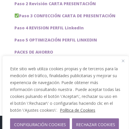
Paso 2 Revisión CARTA PRESENTACIÓN
Paso 3 CONFECCIÓN CARTA DE PRESENTACIÓN
Paso 4 REVISION PERFIL LinkedIn
Paso 5 OPTIMIZACIÓN PERFIL LINKEDIN
PACKS DE AHORRO
JOBAI, ASISTENTE DE IA PARA BUSCAR EMPLEO
Este sitio web utiliza cookies propias y de terceros para la
medición del tráfico, finalidades publicitarias y mejorar su
Servicios especiales
experiencia de navegación. Puede obtener más
información consultando nuestra . Puede aceptar todas las
cookies pulsando el botón \'Aceptar\', rechazar su uso en
el botón \'Rechazar\' o configurarlas haciendo clic en el
botón \'Ajustes cookies\'.
Política de Cookies
CONFIGURACIÓN COOKIES
RECHAZAR COOKIES
Copyright 2012 - 2026 |