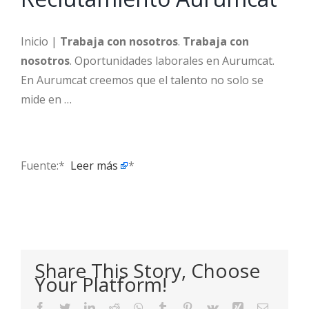
Inicio |
Trabaja con nosotros
.
Trabaja con
nosotros
. Oportunidades laborales en Aurumcat.
En Aurumcat creemos que el talento no solo se
mide en …
Fuente:* ​
Leer más
*
Share This Story, Choose
Your Platform!
Facebook
Twitter
LinkedIn
Reddit
WhatsApp
Tumblr
Pinterest
Vk
Xing
Email