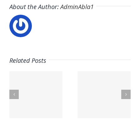
About the Author:
AdminAbla1
Related Posts
Trabaja
Trabaja
con
s
con
Nosotros:
nosotros
Empleo –
–
Mario
o
Proactiva
Pilato