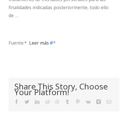
finalidades indicadas posteriormente, todo ello
de …
Fuente:* ​
Leer más
*
Share This Story, Choose
Your Platform!
Facebook
Twitter
LinkedIn
Reddit
WhatsApp
Tumblr
Pinterest
Vk
Xing
Email