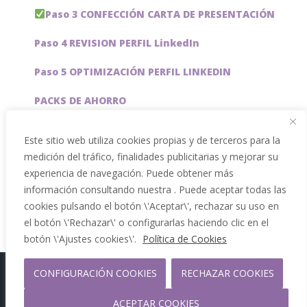
Paso 3 CONFECCIÓN CARTA DE PRESENTACIÓN
Paso 4 REVISION PERFIL LinkedIn
Paso 5 OPTIMIZACIÓN PERFIL LINKEDIN
PACKS DE AHORRO
JOBAI, ASISTENTE DE IA PARA BUSCAR EMPLEO
Este sitio web utiliza cookies propias y de terceros para la
medición del tráfico, finalidades publicitarias y mejorar su
Servicios especiales
experiencia de navegación. Puede obtener más
información consultando nuestra . Puede aceptar todas las
cookies pulsando el botón \'Aceptar\', rechazar su uso en
el botón \'Rechazar\' o configurarlas haciendo clic en el
botón \'Ajustes cookies\'.
Política de Cookies
CONFIGURACIÓN COOKIES
RECHAZAR COOKIES
Copyright 2012 - 2026 |
Facebook
Phone
ACEPTAR COOKIES