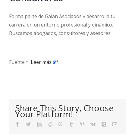
Forma parte de Galán Asociados y desarrolla tu
carrera en un entorno profesional y dinámico.
Buscamos abogados, consultores y asesores.
Fuente:* ​
Leer más
*
Share This Story, Choose
Your Platform!
Facebook
Twitter
LinkedIn
Reddit
WhatsApp
Tumblr
Pinterest
Vk
Xing
Email