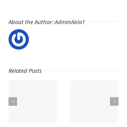
About the Author:
AdminAbla1
Related Posts
nal
Mega Fun
Contacto
lex.org
General
– Aceites
Riera
La Masía